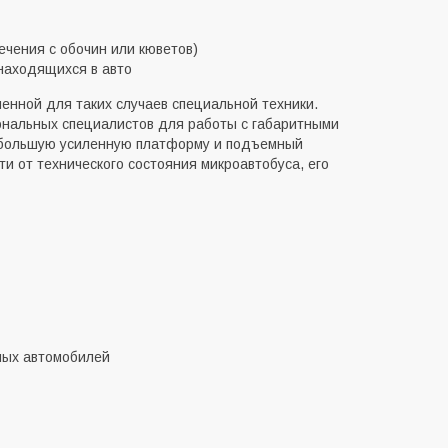
ечения с обочин или кюветов)
находящихся в авто
ченной для таких случаев специальной техники.
иональных специалистов для работы с габаритными
й большую усиленную платформу и подъемный
и от технического состояния микроавтобуса, его
ных автомобилей