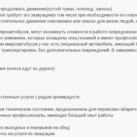
т продолжать движение
(
густой туман, гололед, заносы)
ля требует его эвакуации
(
в том числе при необходимости его извл
остоятельное движение невозможно или опасно для жизни людей, 
икроавтобусов, могут возникнуть сложности в работе непредназна
 тех компаниях, которые оснащены спецтехникой и имеют професс
ции микроавтобусов у нас есть специальный автомобиль, имеющи
 транспортировка, без дополнительных повреждений. В зависимост
ние колеса едут по дороге)
ественные услуги с рядом преимуществ:
ом техническом состоянии, предназначена для перевозки габарит
ченные профессионалы, имеющие большой опыт работы
без выходных и перерывов на обед
ты на услуги по эвакуации