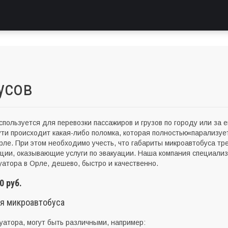
усов
пользуется для перевозки пассажиров и грузов по городу или за е
ути происходит какая-либо поломка, которая полностью
«
парализуе
 Орле. При этом необходимо учесть, что габариты микроавтобуса т
ации, оказывающие услуги по эвакуации. Наша компания специализ
уатора в Орле, дешево, быстро и качественно.
0 руб.
ия микроавтобуса
уатора, могут быть различными, например: